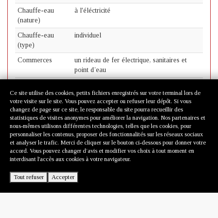
Chauffe-eau
à l'éléctricité
(nature)
Chauffe-eau
individuel
(type)
Commerces
un rideau de fer électrique, sanitaires et
point d’eau
Construction
moderne
Ce site utilise des cookies, petits fichiers enregistrés sur votre terminal lors de
Sanitaires
1 WC
votre visite sur le site. Vous pouvez accepter ou refuser leur dépôt. Si vous
changez de page sur ce site, le responsable du site pourra recueillir des
statistiques de visites anonymes pour améliorer la navigation. Nos partenaires et
nous-mêmes utilisons différentes technologies, telles que les cookies, pour
personnaliser les contenus, proposer des fonctionnalités sur les réseaux sociaux
et analyser le trafic. Merci de cliquer sur le bouton ci-dessous pour donner votre
accord. Vous pouvez changer d’avis et modifier vos choix à tout moment en
interdisant l'accès aux cookies à votre navigateur.
Tout refuser
Accepter
© 2011-2026 Transagest
powered by genesites
5 place Stalingrad - 91430 IGNY • tél :
et partagimmo.fr
01 83 64 74 09 •
Email