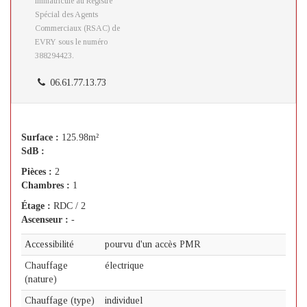
immatriculé au Registre
Spécial des Agents
Commerciaux (RSAC) de
EVRY sous le numéro
388294423.
06.61.77.13.73
Surface :
125.98m²
SdB :
Pièces :
2
Chambres :
1
Étage :
RDC / 2
Ascenseur :
-
Accessibilité
pourvu d'un accès PMR
Chauffage
électrique
(nature)
Chauffage (type)
individuel